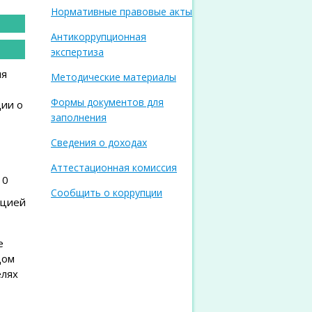
Нормативные правовые акты
Антикоррупционная
экспертиза
ля
Методические материалы
Формы документов для
ции о
заполнения
Сведения о доходах
Аттестационная комиссия
 10
Сообщить о коррупции
пцией
е
цом
елях