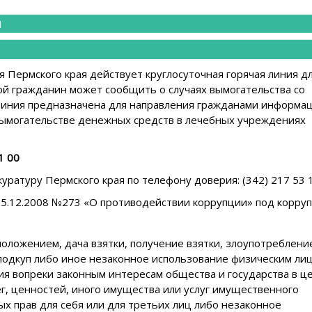
И
Пермского края действует круглосуточная горячая линия д
ой гражданин может сообщить о случаях вымогательства со
Линия предназначена для направления гражданами информа
вымогательстве денежных средств в лечебных учреждениях
11 00
уратуру Пермского края по телефону доверия: (342) 217 53
25.12.2008 №273 «О противодействии коррупции» под корру
оложением, дача взятки, получение взятки, злоупотреблени
подкуп либо иное незаконное использование физическим ли
я вопреки законным интересам общества и государства в ц
г, ценностей, иного имущества или услуг имущественного
х прав для себя или для третьих лиц либо незаконное